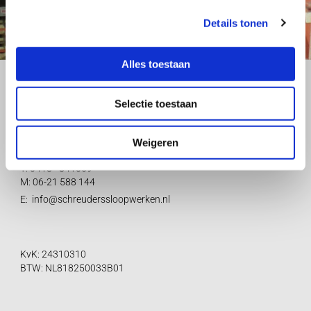
Details tonen
Alles toestaan
Schreuders Industrie BV
Parallelweg 1D
Selectie toestaan
4241 XS
Arkel
Weigeren
Contact
T:
0418 - 841069
M: 06-21 588 144
E:
info@schreuderssloopwerken.nl
KvK: 24310310
BTW: NL818250033B01